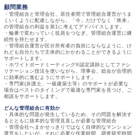
顧問業務
・管理組合と管理会社、居住者間で管理組合運営がうま
くいくように配慮しながら、「今」だけでなく「将来」
の管理組合の利益を第1に考えてアドバイスします。
・輪番で変わっていく役員をつなぎ、管理組合運営に継
続性を持たせます。
・管理組合運営が区分所有者の負担にならなように、け
れども自分たちで主体的にかかわることができるように
サポートします。
・ホワイトボードミーティング®認定講師としてファシ
リテーション技法を使いながら、理事会、総会が合理的
に効果的に進むようにサポートします。
・専門家(弁護士、一級建築士等）のサポートが必要な
場合はベストのタイミングで最適な専門家を見つけ、ご
相談をサポートします。
どんな管理組合に有効か
・具体的な問題が発生しているため、その問題を解決す
るとともに抜本的な管理見直しが必要な管理組合
・管理会社へまかせっきりではなく自律的なマンション
運営をしたいが、それに必要な作業時間、調査研究時間