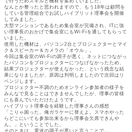
で行うためスキルと機材を集めていました。
なんとか整ったと思われますので、もう18年は顧問を
している管理組合でお試しハイブリット理事会を開催
してみました。
大型マンションであるため集会室が完備され、ITに強
い理事長のおかげで集会室にもWi-Fiを通してもらって
いました。
使用した機材は、パソコン2台とプロジェクターとマイ
ク＆スピーカー＆カメラの「オウル」。
今回は集会室のWi-Fiの調子が悪く、ネットにつながっ
たパソコンをプロジェクターにつなげなかったため、
結果プロジェクターが使えなかった、という残念な結
果になりましたが、原因は判明しましたので次回はリ
ベンジします。
プロジェクター不調のためオンライン参加者の様子を
みんなで見ることはできませんでしたが、理事の皆様
にも喜んでいただけたようです。
ハイブリット理事会を経験した理事さんの感想
「こりゃ困った。俺ガラケーに替えよ。スマホやった
らどこにいても参加出来るから理事会欠席できんや
ん。」ということでした。
そのときは、電波の調子が悪いと言うことで…。