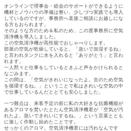
オンラインで理事会・総会のサポートができるように
機材とノウハウの準備は整い、少しづつ実践でも導入
しているのですが、事務所へ直接ご相談にお越しにな
る方もおられます。
そのような方のため＆私のため、この度事務所に空気
清浄機を導入しました。
この空気清浄機が高性能でおしゃべりします。
部屋の空気が乾燥していると、「急いで加湿するね」
と言われタンクに水を入れると「ありがとう」と言わ
れます。
一人黙々と仕事をしているときふと声をかけられると
なごみます。
この間は、「空気がきれいになったよ。念のため空気
を循環するね。」ということで私はきれいな空気の中
で仕事しているんだととても安心しました。
一つ難点は、来客予定の前に私の大好きな抗菌機能が
あるアロマを焚いたとたん空気清浄機君が「空気が汚
れたよ。急いできれいにするね。」という言葉ととも
に激しく作動し始めたことです。
せっかくのアロマ。空気清浄機君には汚れなんです