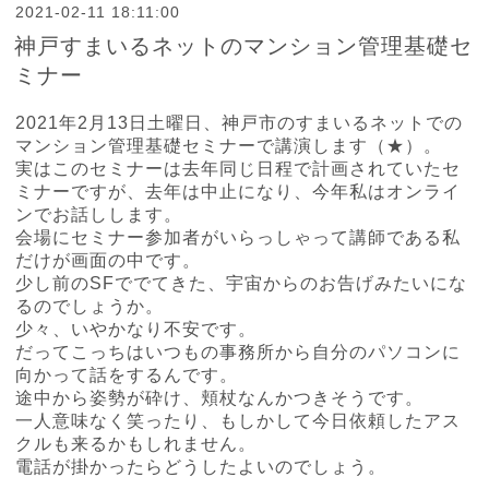
2021-02-11 18:11:00
神戸すまいるネットのマンション管理基礎セ
ミナー
2021年2月13日土曜日、神戸市のすまいるネットでの
マンション管理基礎セミナーで講演します（
★
）。
実はこのセミナーは去年同じ日程で計画されていたセ
ミナーですが、去年は中止になり、今年私はオンライ
ンでお話しします。
会場にセミナー参加者がいらっしゃって講師である私
だけが画面の中です。
少し前のSFででてきた、宇宙からのお告げみたいにな
るのでしょうか。
少々、いやかなり不安です。
だってこっちはいつもの事務所から自分のパソコンに
向かって話をするんです。
途中から姿勢が砕け、頬杖なんかつきそうです。
一人意味なく笑ったり、もしかして今日依頼したアス
クルも来るかもしれません。
電話が掛かったらどうしたよいのでしょう。